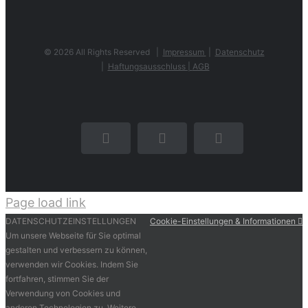
©
2026 All Rights Reserved |
Impressum
|
Datenschutz
|
Haftungsausschluss |
AGB
Facebook
Instagram
Pinterest
Page load link
DATENSCHUTZEINSTELLUNGEN
Cookie-Einstellungen & Informationen
Um unsere Webseite für Sie optimal
gestalten und verbessern zu können,
verwenden wir Cookies. Indem Sie
fortfahren, stimmen Sie der
Verwendung von Cookies und
anderen Technologien zu. Weitere