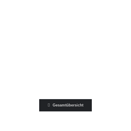
FOOD & GASTRO
FOOD & GASTRO
ARCHITECTURE
ARCHITECTURE
Gesamtübersicht