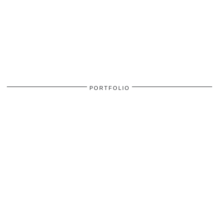
PORTFOLIO
PEOPLE
PEOPLE