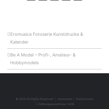
Mail
Eromusica Fotoserie Kunstdrucke &
Kalender
Be A Model – Profi-, Amateur- &
Hobbymodels
©
2026 All Rights Reserved |
Impressum
|
Datenschutz
|
Haftungsausschluss |
AGB